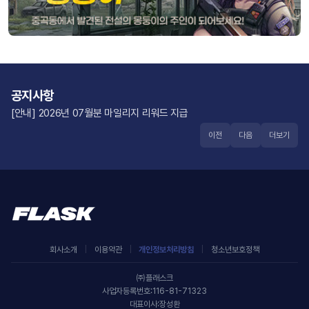
공지사항
[안내] 2026년 07월분 마일리지 리워드 지급
[안내] 바람의전사 채널링 서비스 종료
이전
다음
더보기
[안내] 군주온라인 오픈 기념 레벨 달성 이벤트 당첨자
[안내] 연무무쌍 채널링 서비스 종료
[안내] 2026년 06월분 마일리지 리워드 지급
회사소개
|
이용약관
|
개인정보처리방침
|
청소년보호정책
㈜플래스크
사업자등록번호:116-81-71323
대표이사:장성환