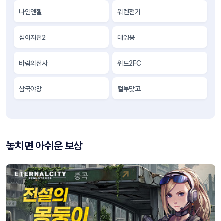
나인엔젤
워렌전기
십이지천2
대영웅
바람의전사
위드2FC
삼국야망
컬투맞고
놓치면 아쉬운 보상