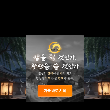
칼
을
쥘
것
인
가
,
왕
관
을
쓸
것
인
가
당신의
선택
이 곧
법
이 되고
당신의
거래
가 곧
경제
가 된다.
지금 바로 시작