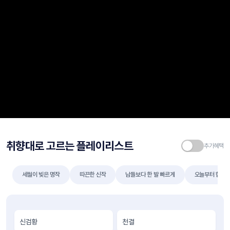
취향대로 고르는 플레이리스트
세월이 빚은 명작
따끈한 신작
남들보다 한 발 빠르게
오늘부터 협객
신검황
천결