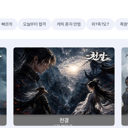
발 빠르게
오늘부터 협객
캐릭 혼자 만렙
위?촉?오?
폭염
천결
사전 예약 중~