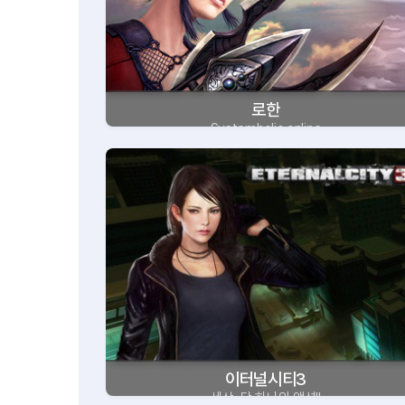
로한
Systemholic online
이터널시티3
세상, 단 하나의 액션!!