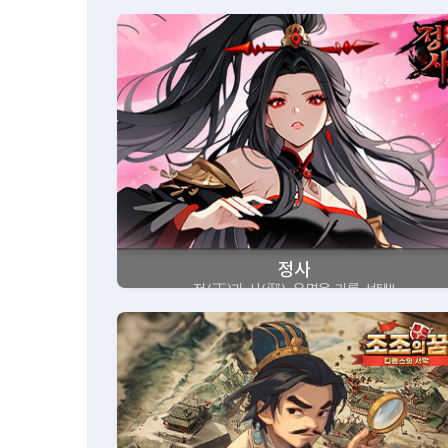
정사
정(正)과 사(邪), 운명을 가를 선택!!