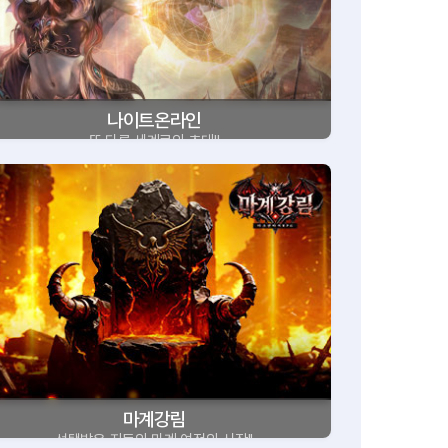
나이트온라인
또 다른 세계로의 초대!!
마계강림
선택받은 자들의 마계 여정의 시작!!