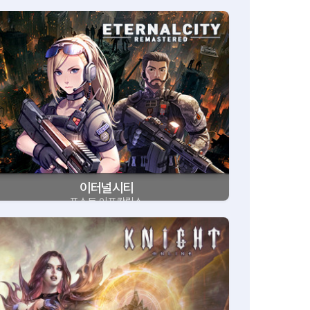
이터널시티
포스트 아포칼립스