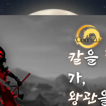
칼
왕
가
당신의