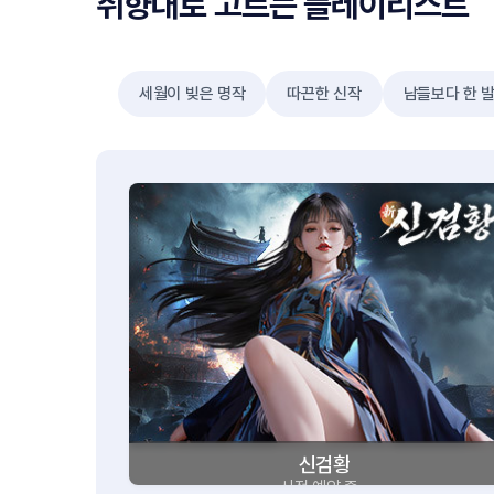
취향대로 고르는 플레이리스트
세월이 빚은 명작
따끈한 신작
남들보다 한 
신검황
사전 예약 중~