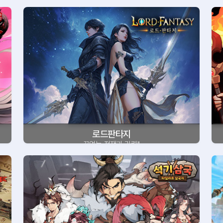
로드판타지
끝없는 전쟁과 권력!!