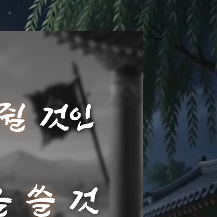
을
쥘
것
인
가
,
관
을
쓸
것
인
선택
이 곧
법
이 되고