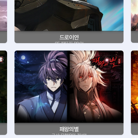
드로이얀
SF 판타지 RPG!
패왕의별
국산 무협IP의 전설!!