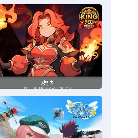
킹방치
절대 방치로 제왕이 되어라!!